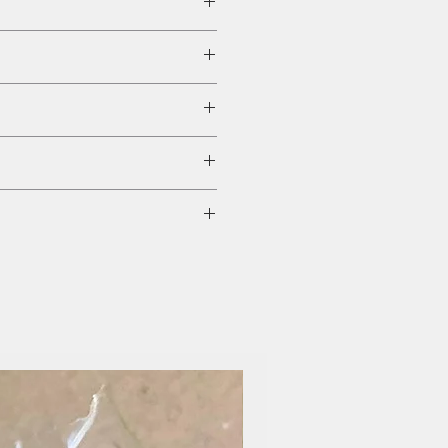
，但分解它卻需要 4-500年
管的選擇十分多，只要人人自備
污染減至最少。