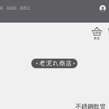
袋
茶籽粉
無患子
不銹鋼飲管