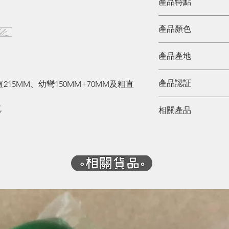
產品特點
管可能只需要十數分鐘
以上。其實取代飲
產品顏色
一支，已對地球的
銀色
產品產地
中國
產品認証
215MM、幼彎150MM+70MM及粗直
克
相關產品