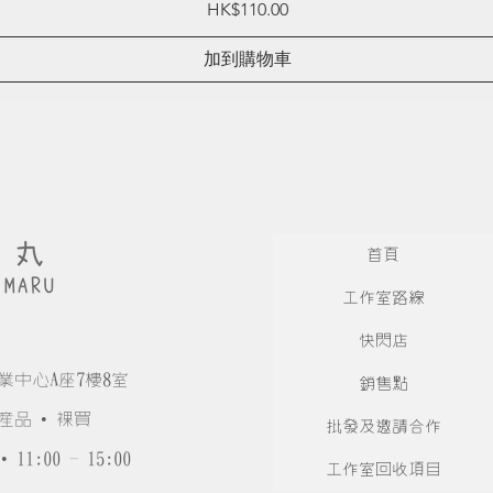
Price
HK$110.00
加到購物車
首頁
工作室路線
快閃店
業中心A座7樓8室
銷售點
產品 • 裸買
批發及邀請合作
• 11:00 - 15:00
工作室回收項目