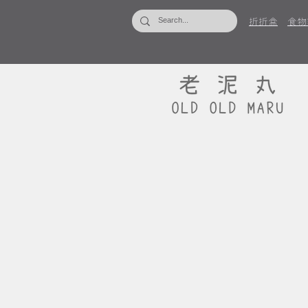
折折盒
食物