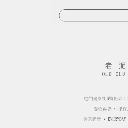
屯門建泰街6號恆威工
廢物再造 • 環保
營業時間 •
EVERYDAY