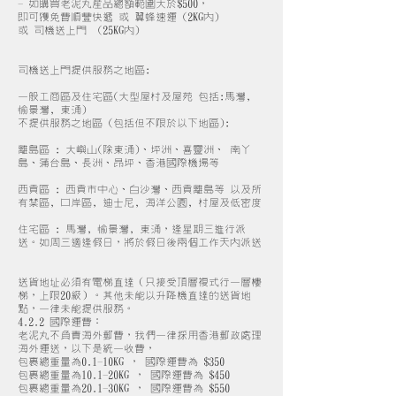
- 如購買老泥丸產品總額範圍大於$500，
即可獲免費順豐快遞 或 翼蜂速運 (2KG內)
或 司機送上門 (25KG內)
司機送上門提供服務之地區:
一般工商區及住宅區(大型屋村及屋苑 包括:馬灣,
愉景灣, 東涌)
不提供服務之地區 (包括但不限於以下地區):
離島區 : 大嶼山(除東涌)、坪洲、喜靈洲、 南丫
島、蒲台島、長洲、昂坪、香港國際機場等
西貢區 : 西貢市中心、白沙灣、西貢離島等 以及所
有禁區, 口岸區, 迪士尼, 海洋公園, 村屋及低密度
住宅區 : 馬灣, 愉景灣, 東涌，逢星期三進行派
送。如周三適逢假日，將於假日後兩個工作天內派送
送貨地址必須有電梯直達（只接受頂層複式行一層樓
梯，上限20級）。其他未能以升降機直達的送貨地
點，一律未能提供服務。
4.2.2 國際運費：
老泥丸不負責海外郵費，我們一律採用香港郵政處理
海外運送，以下是統一收費，
包裹總重量為0.1-10KG ， 國際運費為 $350
包裹總重量為10.1-20KG ， 國際運費為 $450
包裹總重量為20.1-30KG ， 國際運費為 $550