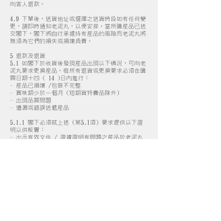
向客人退款。
4.9 下單後，送貨地址或選擇之送貨時段如有任何變
更，請即時通知老泥丸，以便安排。當所購產品已送
交閣下，閣下將自行承擔持有產品的風險而老泥丸將
無須為它們的損失或損壞負責。
5 退款及退貨
5.1 如閣下於收貨後發現產品出現以下情況，可向老
泥丸要求更換產品。惟所有退貨或更換要求必須在購
買日期十四 ( 14 )日內進行：
- 產品已損壞 /包裝不完整
- 賞味期少於一個月 (短期貨特賣品除外)
- 出現品質問題
- 遺漏或錯誤送遞產品
5.1.1 閣下必須就上述 (第5.1項) 要求提供以下證
明以供核實：
- 出示有效文件 / 證據證明有問題之產品於老泥丸
網站購買
- 把有問題之產品的影像拍攝並透過電郵發送給老泥
丸作為證明。
5.1.2 所有上述 (第5.1項) 要求一經核實，老泥丸
會於與客人確認後一星期內就相同產品更換貨品
如有問題貨品已經缺貨或因有理由未能提供，將可酌
情安排退款，一切由老泥丸作最終決定。