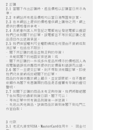
2 訂購
2.1 當閣下作出訂購時，產品價格以訂購當日所示為
準。
2.2 本網站所有產品價格均以當日港幣匯率計算。
2.3 在本網站上提供的價格僅供網上購物之用，網上
提供的價格僅供參考。
2.4 系統會向客人所登記之電郵地址發送電郵以確認
我們已收到閣下的訂單。該電郵並不等於就訂購之產
品項目作出送貨承諾。
2.5 我們保留權利可全權酌情就任何理由不接納或取
消訂單，包括但不限於：
- 閣下所訂購的產品並無足夠的存貨；
- 未能就閣下的地區安排送貨；或
- 閣下所訂購的一件或多件產品所標示的價格因人為
或電腦錯誤或供應商所提供的定價資料錯誤而出錯。
2.6 閣下一旦提交訂單，則不得取消有關訂單，即使
我們仍未接納或拒絕閣下的訂單。
商品的存貨供應於網上顯示，並定期更新。但不應被
依賴作為閣下有意購買的商品是否確實有存貨的確切
聲明。
2.7 如閣下訂購的商品未有足夠存貨，我們將聯絡閣
下告知預計的最新到貨日期，閣下可以：
- 等待訂單中所有貨品到貨後一併送貨；
- 先送出其他貨品，缺貨商品於貨到後閣下到屯門工
作室自取；
3 付款
3.1 老泥丸接受VISA、MasterCard信用卡 、 現金付