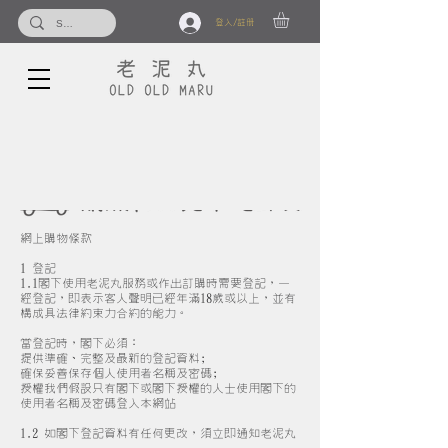
登入/註冊
網上購物條款
1 登記
1.1閣下使用老泥丸服務或作出訂購時需要登記，一
經登記，即表示客人聲明已經年滿18歲或以上，並有
構成具法律約束力合約的能力。
當登記時，閣下必須：
提供準確、完整及最新的登記資料;
確保妥善保存個人使用者名稱及密碼;
授權我們假設只有閣下或閣下授權的人士使用閣下的
使用者名稱及密碼登入本網站
1.2 如閣下登記資料有任何更改，須立即通知老泥丸