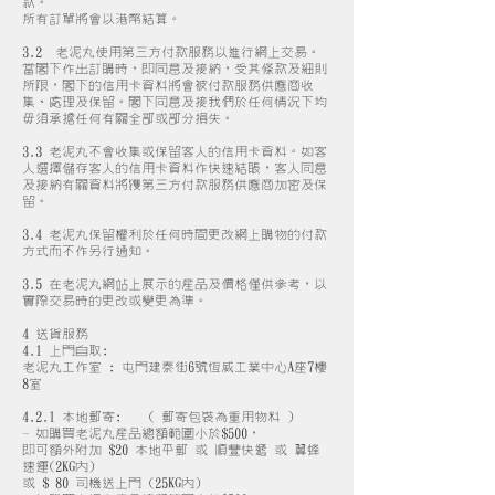
款。
所有訂單將會以港幣結算。
3.2 老泥丸使用第三方付款服務以進行網上交易。
當閣下作出訂購時，即同意及接納，受其條款及細則
所限，閣下的信用卡資料將會被付款服務供應商收
集、處理及保留。閣下同意及接我們於任何情況下均
毋須承擔任何有關全部或部分損失。
3.3 老泥丸不會收集或保留客人的信用卡資料。如客
人選擇儲存客人的信用卡資料作快速結賬，客人同意
及接納有關資料將獲第三方付款服務供應商加密及保
留。
3.4 老泥丸保留權利於任何時間更改網上購物的付款
方式而不作另行通知。
3.5 在老泥丸網站上展示的產品及價格僅供參考，以
實際交易時的更改或變更為準。
4 送貨服務
4.1 上門自取:
老泥丸工作室 : 屯門建泰街6號恆威工業中心A座7樓
8室
4.2.1 本地郵寄: ( 郵寄包裝為重用物料 )
- 如購買老泥丸產品總額範圍小於$500，
即可額外附加 $20 本地平郵 或 順豐快遞 或 翼蜂
速運(2KG內)
或 $ 80 司機送上門 (25KG內)