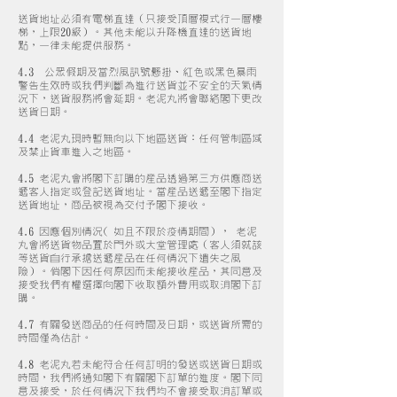
送貨地址必須有電梯直達（只接受頂層複式行一層樓
梯，上限20級）。其他未能以升降機直達的送貨地
點，一律未能提供服務。
4.3 公眾假期及當烈風訊號懸掛、紅色或黑色暴雨
警告生效時或我們判斷為進行送貨並不安全的天氣情
況下，送貨服務將會延期。老泥丸將會聯絡閣下更改
送貨日期。
4.4 老泥丸現時暫無向以下地區送貨：任何管制區域
及禁止貨車進入之地區。
4.5 老泥丸會將閣下訂購的產品透過第三方供應商送
遞客人指定或登記送貨地址。當產品送遞至閣下指定
送貨地址，商品被視為交付予閣下接收。
4.6 因應個別情況( 如且不限於疫情期間）， 老泥
丸會將送貨物品置於門外或大堂管理處（客人須就該
等送貨自行承擔送遞產品在任何情況下遺失之風
險）。倘閣下因任何原因而未能接收產品，其同意及
接受我們有權選擇向閣下收取額外費用或取消閣下訂
購。
4.7 有關發送商品的任何時間及日期，或送貨所需的
時間僅為估計。
4.8 老泥丸若未能符合任何訂明的發送或送貨日期或
時間，我們將通知閣下有關閣下訂單的進度。閣下同
意及接受，於任何情況下我們均不會接受取消訂單或