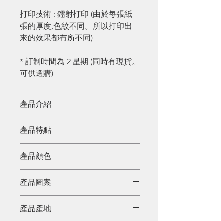
打印技術 : 鐳射打印 (由於每張紙
張的厚度,色紋不同。所以打印出
來的效果都有所不同)
* 訂制時間為 2 星期 (同時有現貨。
可供選購)
產品介紹
每天我們都接觸到很多不同的廢
產品特點
紙,其實只要花一點點時間和心思,
即可親手制作出再造紙,給予紙張
以鐳射打印在再造紙上加工，刻上
產品顏色
有第 2 次的生命,減少浪費。制作
不同的香港地點，富有本地特色。
再造紙的步驟不難,首先把廢紙攪
報紙 -灰色再造紙。A4 白紙 - 灰白
碎,再使用自家制的網架制成獨一
產品圖案
色再造紙。紙皮 - 啡色再造紙 。
無二的再造紙。透過使用廢紙制作
廁紙筒 - 啡白色再造紙。利是封
南丫島
再造紙,一來減少因制作紙張所砍
產品產地
- 粉白色再造紙。飲品盒 - 灰白銀
伐的樹木,二來可把要廢棄的廢紙