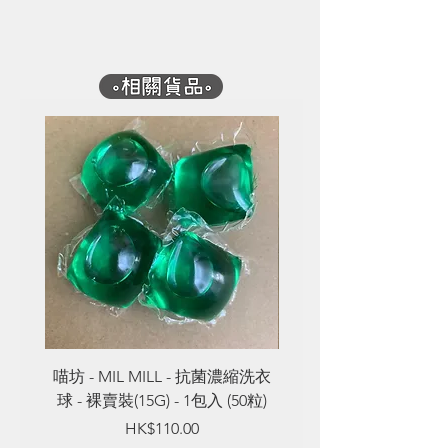
色再造紙。牛奶盒 - 奶白色再造
香港
再使用。
紙。卡片 - 雜點白色再造紙
由紙到設計到打印。都是由我們自
家生產的
喵坊 - MIL MILL - 抗菌濃縮洗衣
喵坊 - MIL MILL - 
球 - 裸賣裝(15G) - 1包入 (50粒)
球 - 裸賣裝(8G) - 1包入
Price
HK$110.00