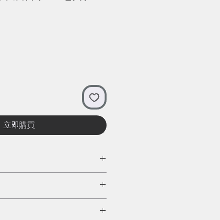
立即購買
東佛山龐氏宗親兄弟於一九四五
本港獨有自置蒸釀酒房的醬園，
醋、豉油及各類調味品供應本港
，用以蘸點或烹調各類炒粉麵飯
大半世紀。堅持香港製造，並採