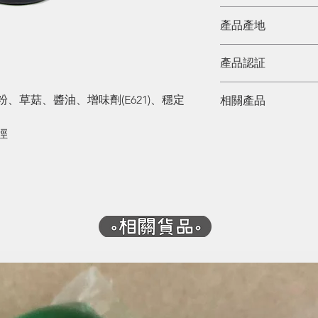
用傳統古法天然生
原色
產品產地
香港
產品認証
粉、草菇、醬油、增味劑(E621)、穩定
相關產品
徑