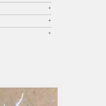
曬方法釀造醬油。