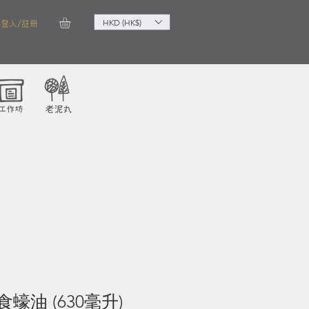
HKD (HK$)
登入/註冊
蠔油 (630毫升)