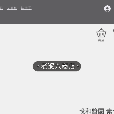
袋
茶籽粉
無患子
悅和醬園 素食