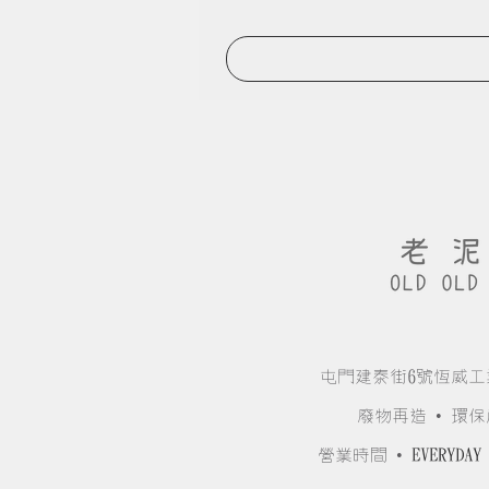
屯門建泰街6號恆威工
廢物再造 • 環保
營業時間 •
EVERYDAY