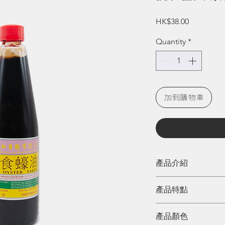
Price
HK$38.00
Quantity
*
加到購物車
產品介紹
「悦和醬園」由廣
產品特點
年成立於香港。是
自行生產各類酒、
適合炆製各類齋菜
產品顏色
各行業，至今已歷
及各種素菜。