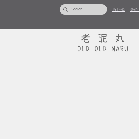
折折盒
食物