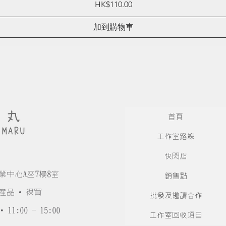
Price
HK$110.00
加到購物車
首頁
工作室路線
快閃店
業中心A座7樓8室
銷售點
產品 • 裸買
批發及邀請合作
• 11:00 - 15:00
工作室回收項目