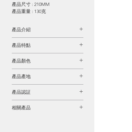
產品尺寸 : 210MM
產品重量 : 130克
產品介紹
可摺式折折盆，方便使用，易於收
產品特點
納，非常節省位置，適合日常家居
使用
產品顏色
粉紅、粉藍
產品產地
中國
產品認証
相關產品