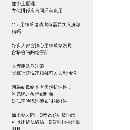
並掛上配繩
方便掛係廚房同浴室度用
Q5: 用絲瓜絡清潔時需要加入洗潔
精嗎?
好多人都會擔心用絲瓜絡洗野
會唔會唔夠乾淨架
其實用絲瓜洗碗
就算唔落洗潔精都可以去到油污
因為絲瓜絡具有天然抗油性，
洗完碗之後佢都唔會
好似平時嘅洗碗布咁油淋淋
如果要去除一D較為頑固嘅油漬
可以用絲瓜絡沾一D茶籽粉再洗擦
廚具