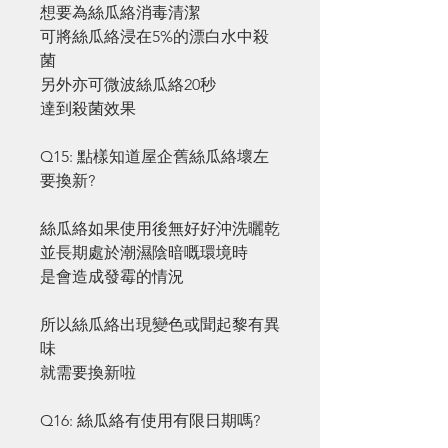
想要為絲瓜絡消毒清潔
可將絲瓜絡浸在5%的漂白水中殺
菌
另外亦可微波絲瓜絡20秒
達到殺菌效果
Q15: 點樣知道屋企舊絲瓜絡壞左
要換新?
絲瓜絡如果使用後無好好沖洗曬乾
並長期處於潮濕陰暗嘅環境時
是會造成發霉的情況
所以絲瓜絡出現變色或聞起黎有異
味
就需要換新啦
Q16: 絲瓜絡有使用有限日期嗎?