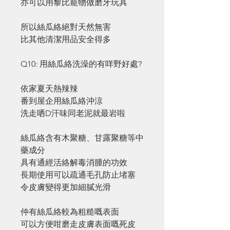
亦可以用黎比寵物做磨牙玩具
所以絲瓜絡絕對天然無害
比其他清潔用品安全得多
Q10: 用絲瓜絡洗澡的有咩野好處?
依家夏天熱辣辣
番到屋企用絲瓜絡沖涼
洗走哂D汗味同老泥就最岩啦
絲瓜絡含有木聚糖、甘露聚糖等中
藥成分
具有通經活絡解毒消腫的功效
長期使用可以疏通毛孔防止堵塞
令皮膚變得更加細膩光滑
仲有絲瓜絡較為粗糙嘅表面
可以方便咁磨走皮膚表面嘅死皮