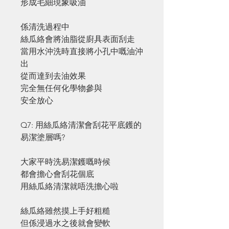
形成毛細現象吸油
係清洗過程中
絲瓜絡會將油脂從廚具表面刮走
當用水沖洗時直接將小孔中嘅油沖
出
從而達到去油效果
完全無任何化學物參與
安全放心
Q7: 用絲瓜絡清潔會刮花平底鑊的
易潔塗層嗎?
大家平時洗易潔鑊嘅時候
都會擔心會刮花個底
用絲瓜絡清潔就唔洗擔心啦
絲瓜絡雖然摸上手好粗糙
但係浸過水之後就會變軟