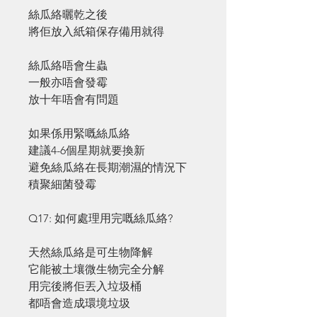
絲瓜絡曬乾之後
將佢放入紙箱保存備用就得
絲瓜絡唔會生蟲
一般亦唔會發霉
放十年唔會有問題
如果係用緊嘅絲瓜絡
建議4-6個星期就要換新
避免絲瓜絡在長期潮濕的情況下
積聚細菌發霉
Q17: 如何處理用完嘅絲瓜絡?
天然絲瓜絡是可生物降解
它能被土壤微生物完全分解
用完後將佢丟入垃圾桶
都唔會造成環境垃圾