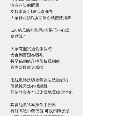
沒有污染的問題
支持環保 用絲瓜絡洗野
大家仲唔快D換左屋企嘅塑膠海錦
Q9: 絲瓜絡能吃嗎?若果唔小心誤
食點算?
大家有無試過食飯個時
會食到百潔布嘅毛
甚至係鋼絲刷掉落黎嘅鋼絲
吞左落肚就大鑊啦
用絲瓜絡洗碗擦鍋就唔洗擔心啦
佢係純天然有機纖維
即使誤食亦可以比我地嘅腸胃消化
其實絲瓜絡本身係中醫界
有好高嘅中藥價值 可以用黎煲湯