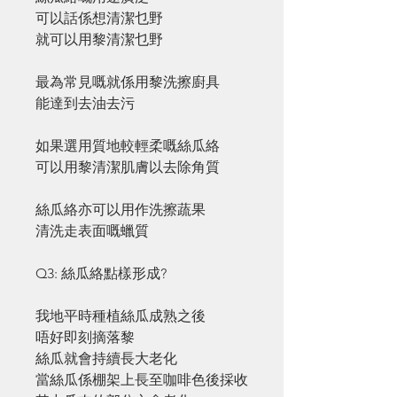
可以話係想清潔乜野
就可以用黎清潔乜野
最為常見嘅就係用黎洗擦廚具
能達到去油去污
如果選用質地較輕柔嘅絲瓜絡
可以用黎清潔肌膚以去除角質
絲瓜絡亦可以用作洗擦蔬果
清洗走表面嘅蠟質
Q3: 絲瓜絡點樣形成?
我地平時種植絲瓜成熟之後
唔好即刻摘落黎
絲瓜就會持續長大老化
當絲瓜係棚架上長至咖啡色後採收