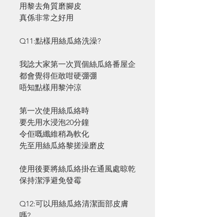
用黎去角質磨腳皮
真係非常之好用
Q11:點樣用絲瓜絡洗澡?
我諗大家第一次買個絲瓜絡番屋企
都會覺得佢敢咁硬弸弸
唔知點樣用黎沖涼
第一次使用絲瓜絡時
要先用水浸泡20分鐘
令佢嘅纖維稍為軟化
先至用絲瓜絡黎搓澡磨皮
使用後要將絲瓜絡掛在通風處晾乾
保持潔淨避免發霉
Q12:可以用絲瓜絡清潔面部皮膚
嗎?