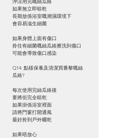
沖涼用完嘅絲瓜絡
如果無立即晾乾
長期放係浴室嘅潮濕環境下
會容易滋生細菌
如果身體上面有傷口
拎住有細菌嘅絲瓜絡擦洗到傷口
可能會導致傷口感染
Q14: 點樣保養及清潔買番黎嘅絲
瓜絡?
每次使用完絲瓜絡後
要將佢完全晾乾
如果掛係浴室裡面
請將門窗打開通風
最好拎到戶外曬乾
如果唔放心