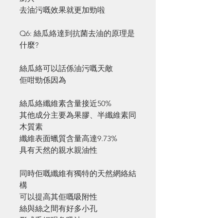
去油污嘅效果就更加勁啦
Q6: 絲瓜絡達到抗菌去油的原理是
什麼?
絲瓜絡可以話係油污嘅天敵
佢咁勁係因為
絲瓜絡纖維素含量接近50%
其他成分主要為果膠、半纖維素同
木質素
纖維表面蠟質含量高達9.73%
具有天然的親水親油性
同時佢嘅纖維有獨特的天然網絡結
構
可以提高其佢嘅吸附性
絲與絲之間有好多小孔