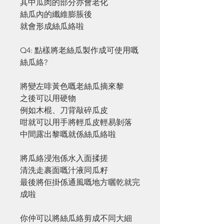
其中瓜肉的部分亦會老化
絲瓜內的纖維膨脹後
就會形成絲瓜絡啦
Q4: 點樣將老絲瓜製作成可使用嘅
絲瓜絡?
將變左啡黃色嘅老絲瓜摘來黎
之後可以用硬物
例如木棍、刀背敲碎瓜皮
咁就可以用手將輕瓜皮輕易剝落
中間露出黎嘅就係絲瓜絡啦
將瓜絡浸泡係水入面揉搓
清洗走裹面嘅汁液同瓜籽
最後將佢掛係通風嘅地方曬乾就完
成啦
你仲可以將絲瓜絡剪成不同大細