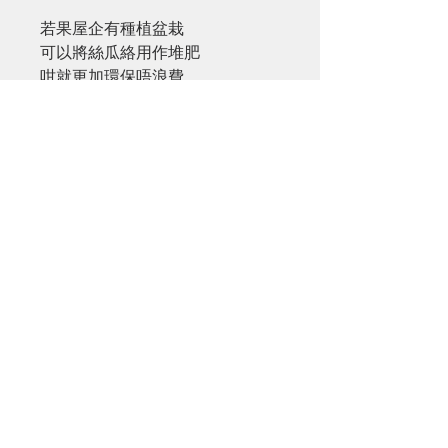
若果屋企有種植盆栽
可以將絲瓜絡用作堆肥
咁就更加環保唔浪費
Q18: 絲瓜絡除左清潔外仲有咩用?
絲瓜絡除左係天然嘅海綿
其實本身仲有好多用處
佢可以作為中醫藥食材
有通經活絡的療效
佢天然無害
可以造為寵物的磨牙玩具
佢嘅網狀結構令其透氣度高
可以縫製成枕頭同鞋墊