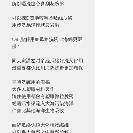
所以唔洗擔心會刮花碗盤
可以揀D質地較輕柔嘅絲瓜絡
用黎洗易潔鑊就最岩啦
Q8: 點解用絲瓜絡洗碗比海綿更環
保?
同大家講左咁多絲瓜絡好洗又好用
最重要都係比用海錦洗野更加環保
平時洗碗用的海棉
大多以塑膠材料製作
隨住使用都會有塑膠微粒脫落
經過污水渠流入大海污染海洋
仲會比其他海洋生物吸收
而絲瓜絡係純天然植物纖維
可以係大自然之中自然分解