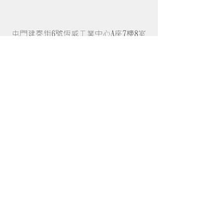
屯門建泰街6號恆威工業中心A座7樓8室
廢物再造 • 環保產品 • 裸買
營業時間 •
EVERYDAY
• 11:00 - 15:00
© 2021 by OLD OLD MARU. All rights reserved.