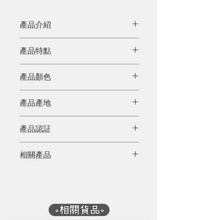
產品介紹
長手柄設計，好拿更省力。清潔灶
產品特點
台、鍋爐，廁盆等等，是家居清潔
好幫手。
產品顏色
天然色
產品產地
中國
產品認証
相關產品
豬棕毛清潔刷(圓形)