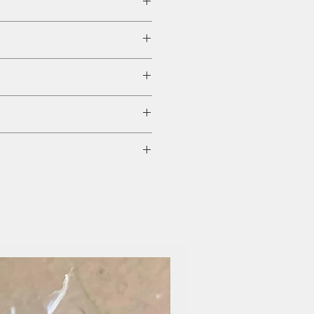
、全鋼防漏杯蓋、茶隔及本體，
小時。