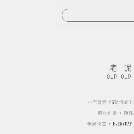
屯門建泰街6號恆威工
廢物再造 • 環保
營業時間 •
EVERYDAY