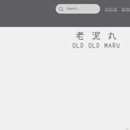
折折盒
食物