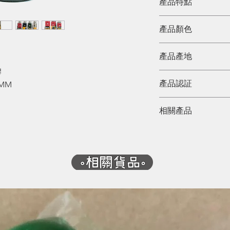
產品特點
計，包括全鋼杯蓋
保溫保冷可達至12
產品顏色
綠、紅、藍、銀
產品產地
膠
中國
產品認証
7MM
相關產品