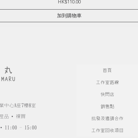
Price
HK$110.00
加到購物車
首頁
工作室路線
快閃店
業中心A座7樓8室
銷售點
產品 • 裸買
批發及邀請合作
• 11:00 - 15:00
工作室回收項目