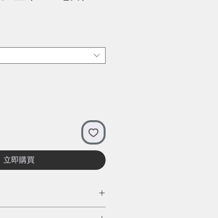
立即購買
空不鏽鋼保溫壺，四段分體式設