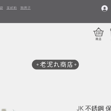
袋
茶籽粉
無患子
JK 不銹鋼 保