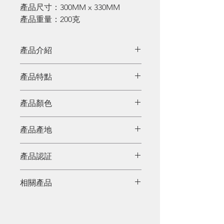
產品尺寸：300MM x 330MM
產品重量：200克
產品介紹
拼棄因為貪一時之便，而製造出過
產品特點
多膠袋、環保袋的消費習慣，改用
夠堅韌、負重力高的買餸盤，既可
產品顏色
以時常清洗清毒，容量亦方便於日
常使用。
粉藍、粉紫、珊瑚
產品產地
中國
產品認証
相關產品