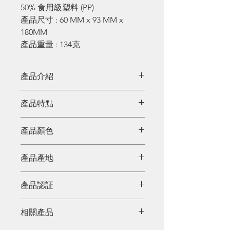
50% 食用級塑料 (PP)
產品尺寸 : 60 MM x 93 MM x
180MM
產品重量 : 134克
產品介紹
來自芬蘭的KUPILKA ，外觀有著如
產品特點
同製餐具般的紋路質感，兼具輕巧
不笨重，不像木製品般容易受潮難
50% 天然松木纖維加上 50% 食用
產品顏色
以保養。
級塑料 (PP) 混合製成。不含雙酚
A。可耐溫度範圍為 -30℃ 至
原色、綠色、紅色、深灰色
產品產地
100℃，能適用於洗碗機清洗作
業。
芬蘭
產品認証
相關產品