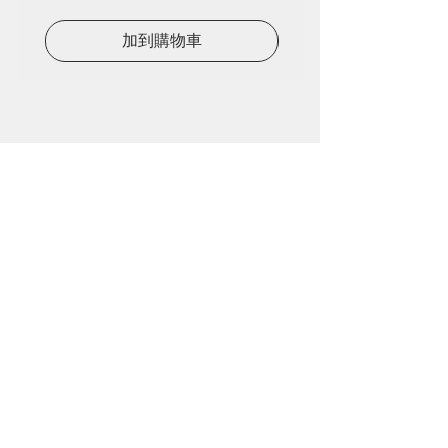
加到購物車
屯門建泰街6號恆威工業中心A座7樓8室
廢物再造 • 環保產品 • 裸買
營業時間 •
EVERYDAY
• 11:00 - 15:00
© 2021 by OLD OLD MARU. All rights reserved.