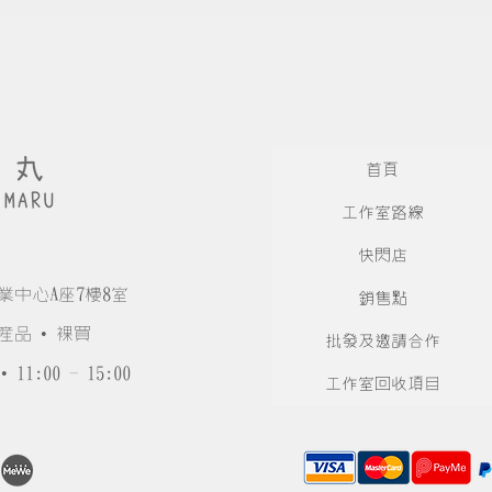
首頁
工作室路線
快閃店
業中心A座7樓8室
銷售點
產品 • 裸買
批發及邀請合作
• 11:00 - 15:00
工作室回收項目