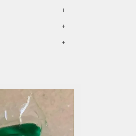
比原木漿紙環保 (Source:
 Paper Network)：