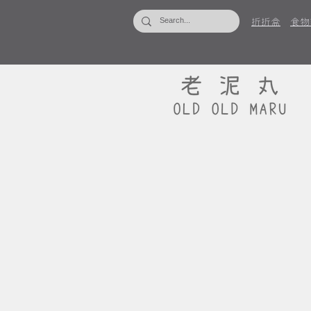
折折盒
食物