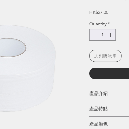
Price
HK$27.00
Quantity
*
加到購物車
產品介紹
為何選擇再造紙巾
產品特點
再造紙巾的原料是
回收廢紙的出路，
產品顏色
波動而減少回收量