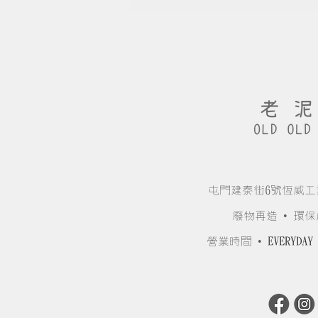
屯門建泰街6號恆威工
廢物再造 • 環保
營業時間 •
EVERYDAY