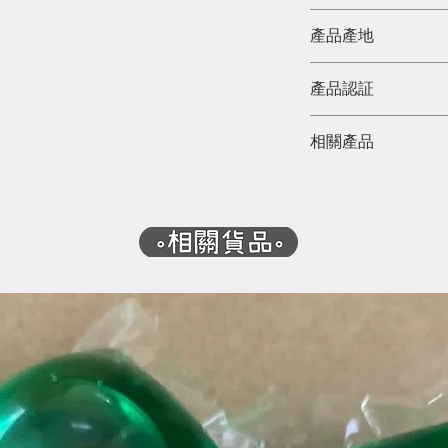
當然，生產一噸再生紙
天然色
The Environmental
產品產地
不用斬24棵樹
越南
減少33%用電量
產品認証
減少37%碳排放
FSC Recycle 認証
減少49%用水
相關產品
減少39%固體廢物