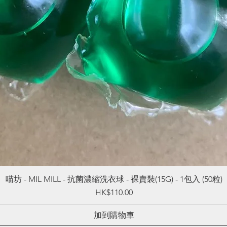
喵坊 - MIL MILL - 抗菌濃縮洗衣球 - 裸賣裝(15G) - 1包入 (50粒)
Price
HK$110.00
加到購物車