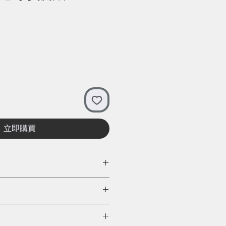
立即購買
？
廢紙，與造紙廠合作能確保我們
穩固回收產業鏈，減低廢紙市場
。