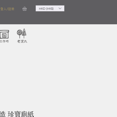
HKD (HK$)
登入/註冊
 再造 珍寶廁紙