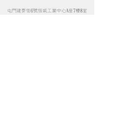
屯門建泰街6號恆威工業中心A座7樓8室
廢物再造 • 環保產品 • 裸買
營業時間 •
EVERYDAY
• 11:00 - 15:00
© 2021 by OLD OLD MARU. All rights reserved.