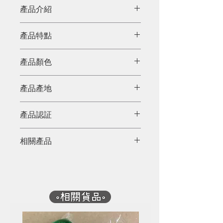
產品介紹
為何選擇再造紙巾？
產品特點
再造紙巾的原料是廢紙，與造紙廠
合作能確保我們回收廢紙的出路，
產品顏色
穩固回收產業鏈，減低廢紙市場波
動而減少回收量。
天然色
當然，生產一噸再生紙比原木漿紙
產品產地
環保 (Source: The Environmental
越南
Paper Network)：
產品認証
不用斬24棵樹
FSC Recycle 認証
減少33%用電量
相關產品
減少37%碳排放
減少49%用水
減少39%固體廢物